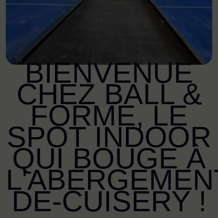
BIENVENUE
CHEZ BALL &
FORME, LE
SPOT INDOOR
QUI BOUGE À
L'ABERGEMEN
DE-CUISERY !